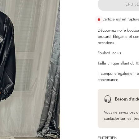
ÉPUIS
L'article est en ruptur
Découvrez notre boubou 
brocard. Élégante et conf
occasions.
Foulard inclus.
Taille unique allant du X
Il comporte également un
convenance.
Besoin d'aid
Vous ne savez pas qu
contacter sur les rés
ENTRETIEN