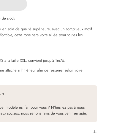
É
e de stock
en soie de qualité supérieure, avec un somptueux motif
ortable, cette robe sera votre alliée pour toutes les
XS a la taille XXL, convient jusqu'a 1m75.
e attache a l'intérieur afin de resserrer selon votre
e ?
el modèle est fait pour vous ? N'hésitez pas à nous
eaux sociaux, nous serions ravis de vous venir en aide;