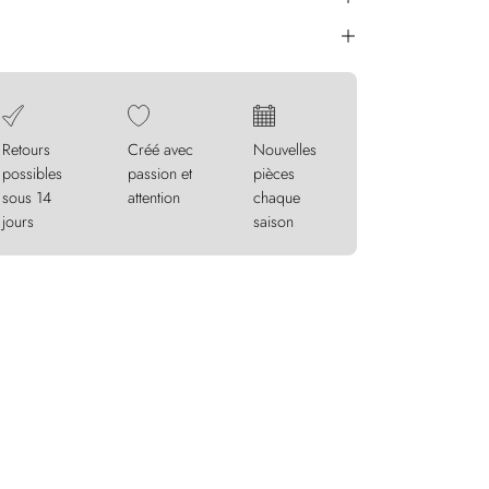
Retours
Créé avec
Nouvelles
possibles
passion et
pièces
sous 14
attention
chaque
jours
saison