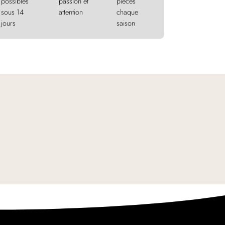
possibles
passion et
pièces
sous 14
attention
chaque
jours
saison