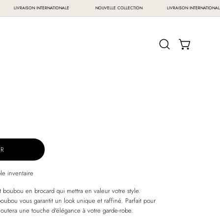
ON
LIVRAISON INTERNATIONALE
NOUVELLE COLLECTION
LIVRAISON INTERN
OUVRIR LE PA
Ouvrir
la
barre
de
recherche
ER
le inventaire
 boubou en brocard qui mettra en valeur votre style.
oubou vous garantit un look unique et raffiné. Parfait pour
 ajoutera une touche d'élégance à votre garde-robe.